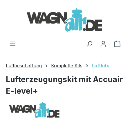
Zum Hauptinhalt springen
Ware
Luftbeschaffung
Komplette Kits
Luftkits
Lufterzeugungskit mit Accuair
E-level+