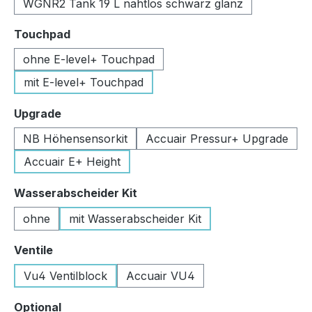
WGNR2 Tank 19 L nahtlos schwarz glanz
auswählen
Touchpad
ohne E-level+ Touchpad
mit E-level+ Touchpad
auswählen
Upgrade
NB Höhensensorkit
Accuair Pressur+ Upgrade
Accuair E+ Height
auswählen
Wasserabscheider Kit
ohne
mit Wasserabscheider Kit
auswählen
Ventile
Vu4 Ventilblock
Accuair VU4
auswählen
Optional