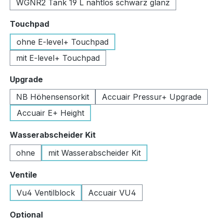
WGNR2 Tank 19 L nahtlos schwarz glanz
auswählen
Touchpad
ohne E-level+ Touchpad
mit E-level+ Touchpad
auswählen
Upgrade
NB Höhensensorkit
Accuair Pressur+ Upgrade
Accuair E+ Height
auswählen
Wasserabscheider Kit
ohne
mit Wasserabscheider Kit
auswählen
Ventile
Vu4 Ventilblock
Accuair VU4
auswählen
Optional