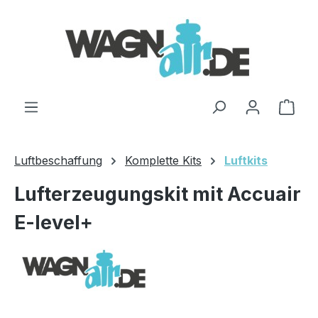
Zum Hauptinhalt springen
Ware
Luftbeschaffung
Komplette Kits
Luftkits
Lufterzeugungskit mit Accuair
E-level+