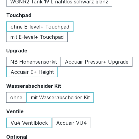
WGNR2 Tank 19 L nahtlos schwarz glanz
auswählen
Touchpad
ohne E-level+ Touchpad
mit E-level+ Touchpad
auswählen
Upgrade
NB Höhensensorkit
Accuair Pressur+ Upgrade
Accuair E+ Height
auswählen
Wasserabscheider Kit
ohne
mit Wasserabscheider Kit
auswählen
Ventile
Vu4 Ventilblock
Accuair VU4
auswählen
Optional