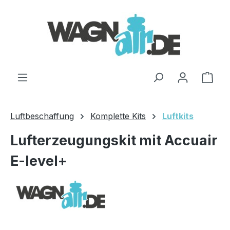
Zum Hauptinhalt springen
Ware
Luftbeschaffung
Komplette Kits
Luftkits
Lufterzeugungskit mit Accuair
E-level+