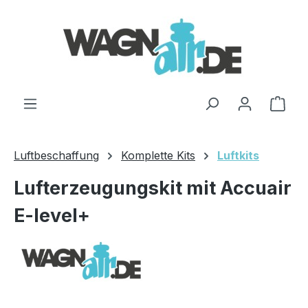
Zum Hauptinhalt springen
Ware
Luftbeschaffung
Komplette Kits
Luftkits
Lufterzeugungskit mit Accuair
E-level+