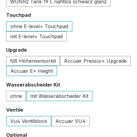
WGNR2 Tank 19 L nahtlos schwarz glanz
auswählen
Touchpad
ohne E-level+ Touchpad
mit E-level+ Touchpad
auswählen
Upgrade
NB Höhensensorkit
Accuair Pressur+ Upgrade
Accuair E+ Height
auswählen
Wasserabscheider Kit
ohne
mit Wasserabscheider Kit
auswählen
Ventile
Vu4 Ventilblock
Accuair VU4
auswählen
Optional