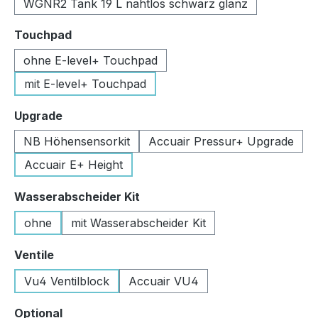
WGNR2 Tank 19 L nahtlos schwarz glanz
auswählen
Touchpad
ohne E-level+ Touchpad
mit E-level+ Touchpad
auswählen
Upgrade
NB Höhensensorkit
Accuair Pressur+ Upgrade
Accuair E+ Height
auswählen
Wasserabscheider Kit
ohne
mit Wasserabscheider Kit
auswählen
Ventile
Vu4 Ventilblock
Accuair VU4
auswählen
Optional