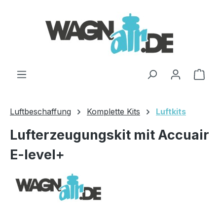
Zum Hauptinhalt springen
Ware
Luftbeschaffung
Komplette Kits
Luftkits
Lufterzeugungskit mit Accuair
E-level+