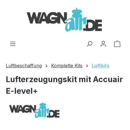
Zum Hauptinhalt springen
Ware
Luftbeschaffung
Komplette Kits
Luftkits
Lufterzeugungskit mit Accuair
E-level+