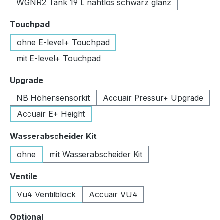
WGNR2 Tank 19 L nahtlos schwarz glanz
auswählen
Touchpad
ohne E-level+ Touchpad
mit E-level+ Touchpad
auswählen
Upgrade
NB Höhensensorkit
Accuair Pressur+ Upgrade
Accuair E+ Height
auswählen
Wasserabscheider Kit
ohne
mit Wasserabscheider Kit
auswählen
Ventile
Vu4 Ventilblock
Accuair VU4
auswählen
Optional