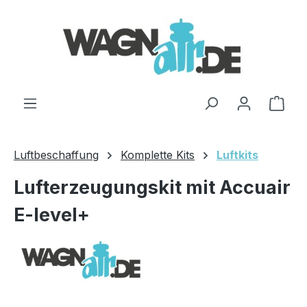
Zum Hauptinhalt springen
Ware
Luftbeschaffung
Komplette Kits
Luftkits
Lufterzeugungskit mit Accuair
E-level+