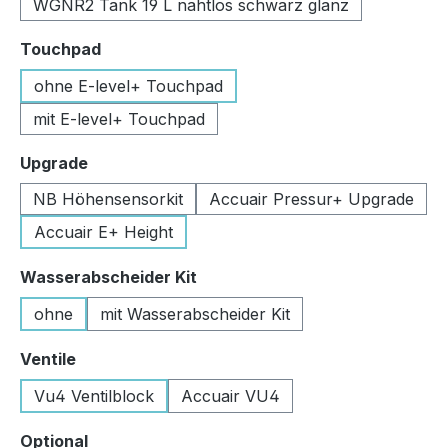
WGNR2 Tank 19 L nahtlos schwarz glanz
auswählen
Touchpad
ohne E-level+ Touchpad
mit E-level+ Touchpad
auswählen
Upgrade
NB Höhensensorkit
Accuair Pressur+ Upgrade
Accuair E+ Height
auswählen
Wasserabscheider Kit
ohne
mit Wasserabscheider Kit
auswählen
Ventile
Vu4 Ventilblock
Accuair VU4
auswählen
Optional