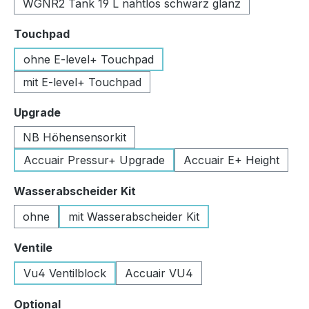
WGNR2 Tank 19 L nahtlos schwarz glanz
auswählen
Touchpad
ohne E-level+ Touchpad
mit E-level+ Touchpad
auswählen
Upgrade
NB Höhensensorkit
Accuair Pressur+ Upgrade
Accuair E+ Height
auswählen
Wasserabscheider Kit
ohne
mit Wasserabscheider Kit
auswählen
Ventile
Vu4 Ventilblock
Accuair VU4
auswählen
Optional