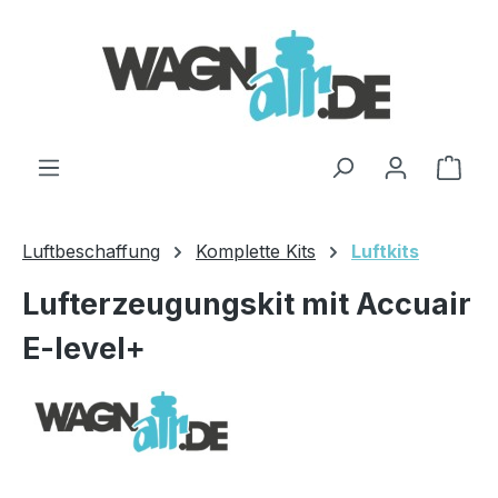
Zum Hauptinhalt springen
Ware
Luftbeschaffung
Komplette Kits
Luftkits
Lufterzeugungskit mit Accuair
E-level+