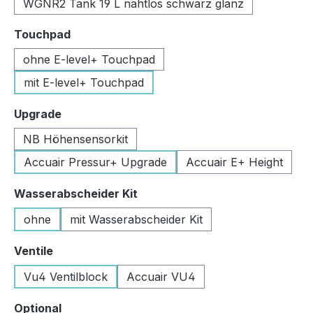
WGNR2 Tank 19 L nahtlos schwarz glanz
auswählen
Touchpad
ohne E-level+ Touchpad
mit E-level+ Touchpad
auswählen
Upgrade
NB Höhensensorkit
Accuair Pressur+ Upgrade
Accuair E+ Height
auswählen
Wasserabscheider Kit
ohne
mit Wasserabscheider Kit
auswählen
Ventile
Vu4 Ventilblock
Accuair VU4
auswählen
Optional