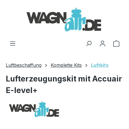
Zum Hauptinhalt springen
Ware
Luftbeschaffung
Komplette Kits
Luftkits
Lufterzeugungskit mit Accuair
E-level+