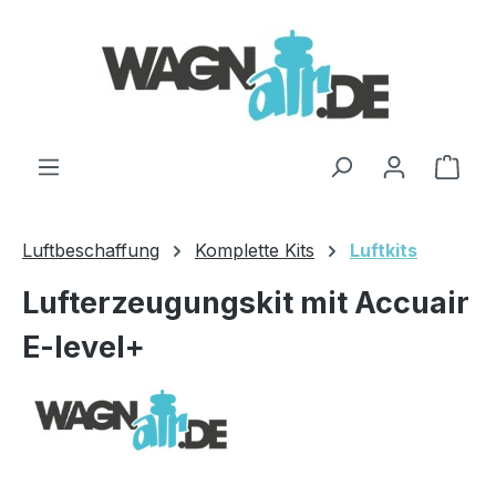
Zum Hauptinhalt springen
Ware
Luftbeschaffung
Komplette Kits
Luftkits
Lufterzeugungskit mit Accuair
E-level+