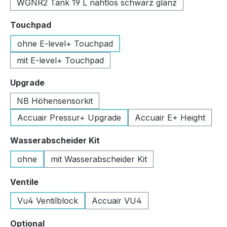
WGNR2 Tank 19 L nahtlos schwarz glanz
auswählen
Touchpad
ohne E-level+ Touchpad
mit E-level+ Touchpad
auswählen
Upgrade
NB Höhensensorkit
Accuair Pressur+ Upgrade
Accuair E+ Height
auswählen
Wasserabscheider Kit
ohne
mit Wasserabscheider Kit
auswählen
Ventile
Vu4 Ventilblock
Accuair VU4
auswählen
Optional