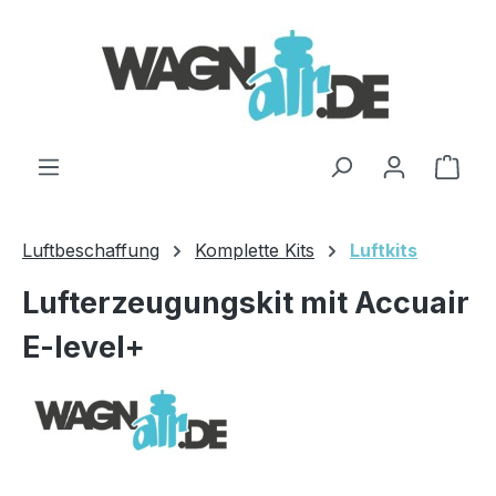
Zum Hauptinhalt springen
Ware
Luftbeschaffung
Komplette Kits
Luftkits
Lufterzeugungskit mit Accuair
E-level+