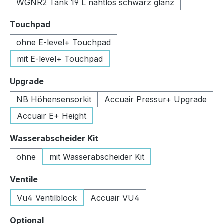
WGNR2 Tank 19 L nahtlos schwarz glanz
auswählen
Touchpad
ohne E-level+ Touchpad
mit E-level+ Touchpad
auswählen
Upgrade
NB Höhensensorkit
Accuair Pressur+ Upgrade
Accuair E+ Height
auswählen
Wasserabscheider Kit
ohne
mit Wasserabscheider Kit
auswählen
Ventile
Vu4 Ventilblock
Accuair VU4
auswählen
Optional