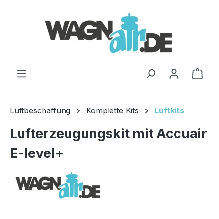
Zum Hauptinhalt springen
Ware
Luftbeschaffung
Komplette Kits
Luftkits
Lufterzeugungskit mit Accuair
E-level+