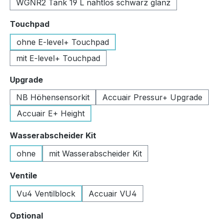
WGNR2 Tank 19 L nahtlos schwarz glanz
auswählen
Touchpad
ohne E-level+ Touchpad
mit E-level+ Touchpad
auswählen
Upgrade
NB Höhensensorkit
Accuair Pressur+ Upgrade
Accuair E+ Height
auswählen
Wasserabscheider Kit
ohne
mit Wasserabscheider Kit
auswählen
Ventile
Vu4 Ventilblock
Accuair VU4
auswählen
Optional