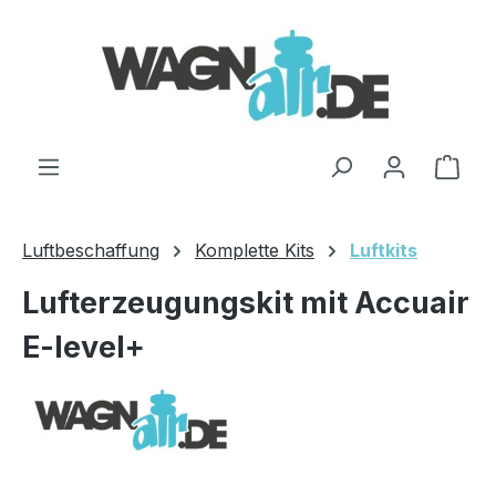
Zum Hauptinhalt springen
Ware
Luftbeschaffung
Komplette Kits
Luftkits
Lufterzeugungskit mit Accuair
E-level+