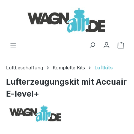
Zum Hauptinhalt springen
Ware
Luftbeschaffung
Komplette Kits
Luftkits
Lufterzeugungskit mit Accuair
E-level+