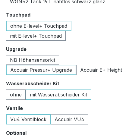
WGNR2 Tank 19 L nahtlos schwarz glanz
auswählen
Touchpad
ohne E-level+ Touchpad
mit E-level+ Touchpad
auswählen
Upgrade
NB Höhensensorkit
Accuair Pressur+ Upgrade
Accuair E+ Height
auswählen
Wasserabscheider Kit
ohne
mit Wasserabscheider Kit
auswählen
Ventile
Vu4 Ventilblock
Accuair VU4
auswählen
Optional