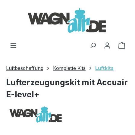
Zum Hauptinhalt springen
Ware
Luftbeschaffung
Komplette Kits
Luftkits
Lufterzeugungskit mit Accuair
E-level+