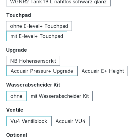
WGNR2 Tank 19 L nahtlos schwarz glanz
auswählen
Touchpad
ohne E-level+ Touchpad
mit E-level+ Touchpad
auswählen
Upgrade
NB Höhensensorkit
Accuair Pressur+ Upgrade
Accuair E+ Height
auswählen
Wasserabscheider Kit
ohne
mit Wasserabscheider Kit
auswählen
Ventile
Vu4 Ventilblock
Accuair VU4
auswählen
Optional