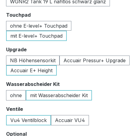
WGNR2 Tank 19 L nahtlos schwarz glanz
auswählen
Touchpad
ohne E-level+ Touchpad
mit E-level+ Touchpad
auswählen
Upgrade
NB Höhensensorkit
Accuair Pressur+ Upgrade
Accuair E+ Height
auswählen
Wasserabscheider Kit
ohne
mit Wasserabscheider Kit
auswählen
Ventile
Vu4 Ventilblock
Accuair VU4
auswählen
Optional