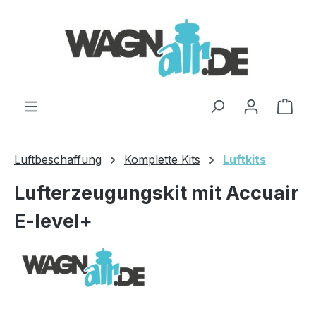
Zum Hauptinhalt springen
Ware
Luftbeschaffung
Komplette Kits
Luftkits
Lufterzeugungskit mit Accuair
E-level+