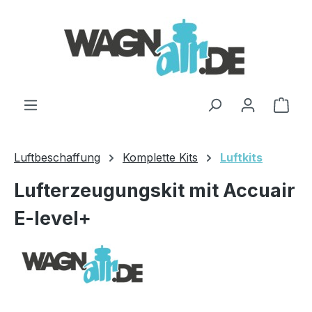
Zum Hauptinhalt springen
Ware
Luftbeschaffung
Komplette Kits
Luftkits
Lufterzeugungskit mit Accuair
E-level+