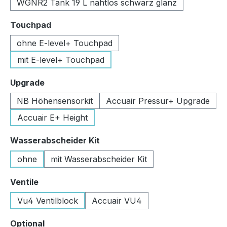
WGNR2 Tank 19 L nahtlos schwarz glanz
auswählen
Touchpad
ohne E-level+ Touchpad
mit E-level+ Touchpad
auswählen
Upgrade
NB Höhensensorkit
Accuair Pressur+ Upgrade
Accuair E+ Height
auswählen
Wasserabscheider Kit
ohne
mit Wasserabscheider Kit
auswählen
Ventile
Vu4 Ventilblock
Accuair VU4
auswählen
Optional