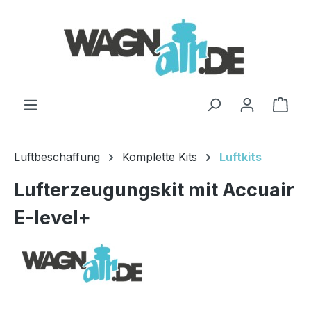
Zum Hauptinhalt springen
Ware
Luftbeschaffung
Komplette Kits
Luftkits
Lufterzeugungskit mit Accuair
E-level+