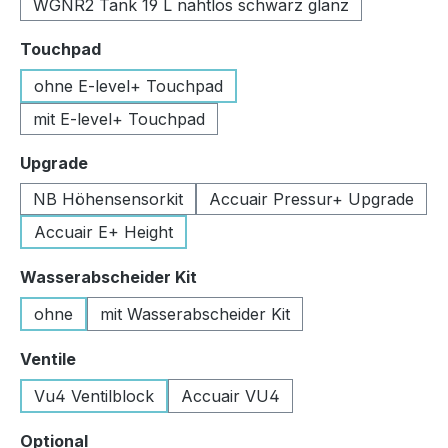
WGNR2 Tank 19 L nahtlos schwarz glanz
auswählen
Touchpad
ohne E-level+ Touchpad
mit E-level+ Touchpad
auswählen
Upgrade
NB Höhensensorkit
Accuair Pressur+ Upgrade
Accuair E+ Height
auswählen
Wasserabscheider Kit
ohne
mit Wasserabscheider Kit
auswählen
Ventile
Vu4 Ventilblock
Accuair VU4
auswählen
Optional