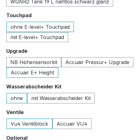
WGNR2 Tank 19 L nahtlos schwarz glanz
auswählen
Touchpad
ohne E-level+ Touchpad
mit E-level+ Touchpad
auswählen
Upgrade
NB Höhensensorkit
Accuair Pressur+ Upgrade
Accuair E+ Height
auswählen
Wasserabscheider Kit
ohne
mit Wasserabscheider Kit
auswählen
Ventile
Vu4 Ventilblock
Accuair VU4
auswählen
Optional