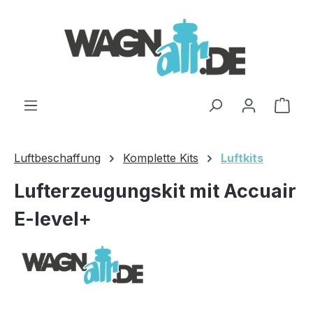
Zum Hauptinhalt springen
Ware
Luftbeschaffung
Komplette Kits
Luftkits
Lufterzeugungskit mit Accuair
E-level+