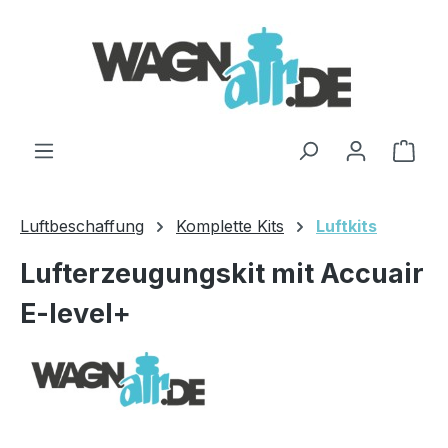
Zum Hauptinhalt springen
Ware
Luftbeschaffung
Komplette Kits
Luftkits
Lufterzeugungskit mit Accuair
E-level+