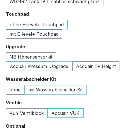
WGNR2 Tank 19 L nahtlos schwarz glanz
auswählen
Touchpad
ohne E-level+ Touchpad
mit E-level+ Touchpad
auswählen
Upgrade
NB Höhensensorkit
Accuair Pressur+ Upgrade
Accuair E+ Height
auswählen
Wasserabscheider Kit
ohne
mit Wasserabscheider Kit
auswählen
Ventile
Vu4 Ventilblock
Accuair VU4
auswählen
Optional