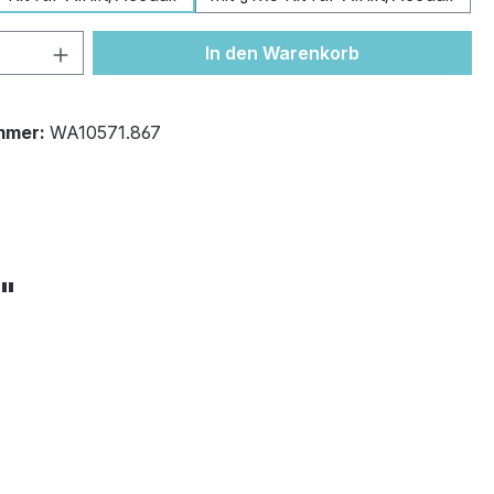
 Anzahl: Gib den gewünschten Wert ein 
In den Warenkorb
mmer:
WA10571.867
+"