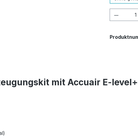
Produkt
Produktnu
eugungskit mit Accuair E-level
l)