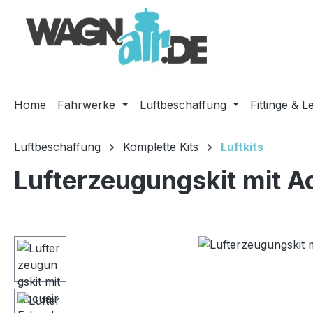
m Hauptinhalt springen
Zur Suche springen
Zur Hauptnavigation springen
Home
Fahrwerke
Luftbeschaffung
Fittinge & L
Luftbeschaffung
Komplette Kits
Luftkits
Lufterzeugungskit mit A
Bildergalerie überspringen