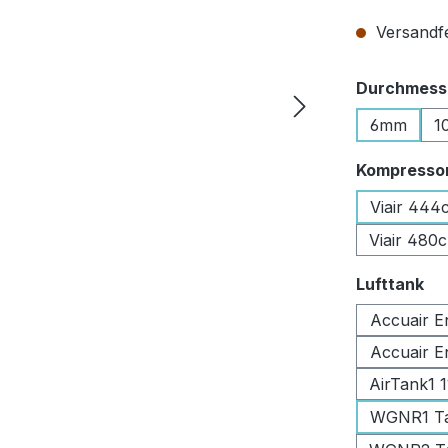
Versandfer
Durchmesse
6mm
1
Kompresso
Viair 444
Viair 480
au
Lufttank
Accuair E
Accuair E
AirTank1 
WGNR1 Tan