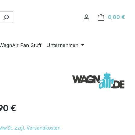
0,00 €
Ware
WagnAir Fan Stuff
Unternehmen
eis:
90 €
. MwSt. zzgl. Versandkosten