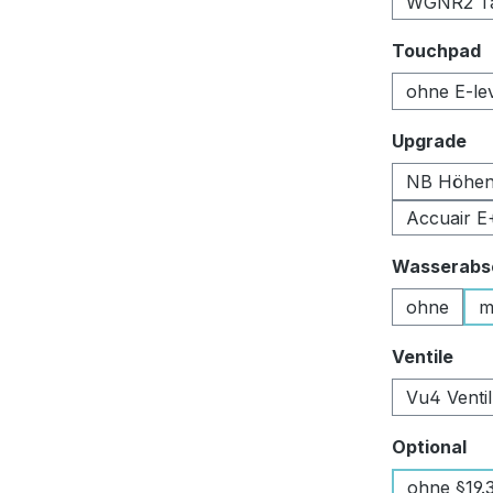
WGNR2 Tan
a
Touchpad
ohne E-le
au
Upgrade
NB Höhen
Accuair E
Wasserabsc
ohne
m
aus
Ventile
Vu4 Venti
au
Optional
ohne §19.3 