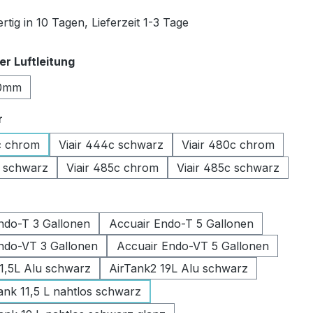
tig in 10 Tagen, Lieferzeit 1-3 Tage
auswählen
r Luftleitung
0mm
auswählen
r
c chrom
Viair 444c schwarz
Viair 480c chrom
c schwarz
Viair 485c chrom
Viair 485c schwarz
swählen
ndo-T 3 Gallonen
Accuair Endo-T 5 Gallonen
ndo-VT 3 Gallonen
Accuair Endo-VT 5 Gallonen
11,5L Alu schwarz
AirTank2 19L Alu schwarz
k 11,5 L nahtlos schwarz