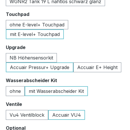
WGNR2 Tank 19 L nahtlos schwarz glanz
auswählen
Touchpad
ohne E-level+ Touchpad
mit E-level+ Touchpad
auswählen
Upgrade
NB Höhensensorkit
Accuair Pressur+ Upgrade
Accuair E+ Height
auswählen
Wasserabscheider Kit
ohne
mit Wasserabscheider Kit
auswählen
Ventile
Vu4 Ventilblock
Accuair VU4
auswählen
Optional