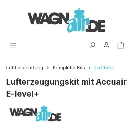
Zum Hauptinhalt springen
Ware
Luftbeschaffung
Komplette Kits
Luftkits
Lufterzeugungskit mit Accuair
E-level+