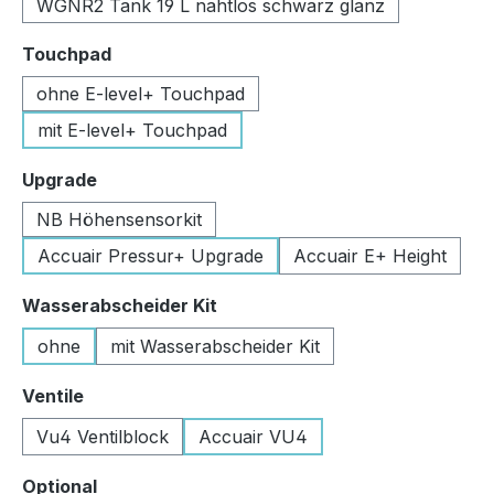
WGNR2 Tank 19 L nahtlos schwarz glanz
auswählen
Touchpad
ohne E-level+ Touchpad
mit E-level+ Touchpad
auswählen
Upgrade
NB Höhensensorkit
Accuair Pressur+ Upgrade
Accuair E+ Height
auswählen
Wasserabscheider Kit
ohne
mit Wasserabscheider Kit
auswählen
Ventile
Vu4 Ventilblock
Accuair VU4
auswählen
Optional