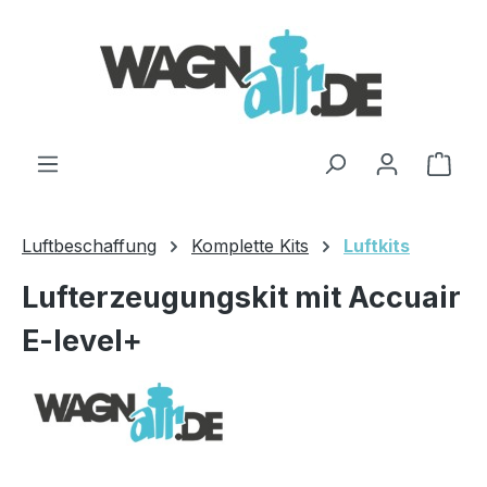
Zum Hauptinhalt springen
Ware
Luftbeschaffung
Komplette Kits
Luftkits
Lufterzeugungskit mit Accuair
E-level+