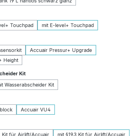
k 19 L nahtlos schwarz glanz
uswählen
vel+ Touchpad
mit E-level+ Touchpad
swählen
sensorkit
Accuair Pressur+ Upgrade
+ Height
auswählen
heider Kit
it Wasserabscheider Kit
wählen
lblock
Accuair VU4
swählen
Kit für Airlift/Accuair
mit §19.3 Kit für Airlift/Accuair