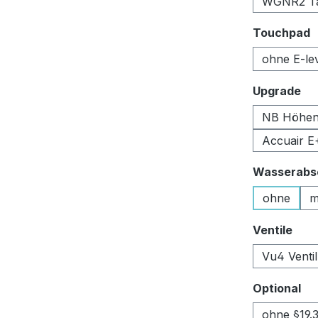
WGNR2 Tan
a
Touchpad
ohne E-le
au
Upgrade
NB Höhen
Accuair E
Wasserabsc
ohne
m
aus
Ventile
Vu4 Venti
au
Optional
ohne §19.3 