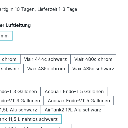
tig in 10 Tagen, Lieferzeit 1-3 Tage
auswählen
r Luftleitung
0mm
auswählen
r
c chrom
Viair 444c schwarz
Viair 480c chrom
c schwarz
Viair 485c chrom
Viair 485c schwarz
swählen
ndo-T 3 Gallonen
Accuair Endo-T 5 Gallonen
ndo-VT 3 Gallonen
Accuair Endo-VT 5 Gallonen
11,5L Alu schwarz
AirTank2 19L Alu schwarz
k 11,5 L nahtlos schwarz