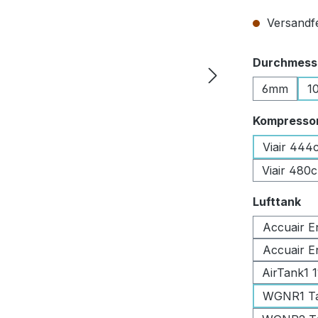
Versandfer
Durchmesse
6mm
1
Kompresso
Viair 444
Viair 480
au
Lufttank
Accuair E
Accuair E
AirTank1 
WGNR1 Tan