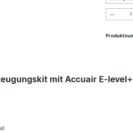
Produkt
Produktnu
eugungskit mit Accuair E-level
l)