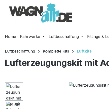
m Hauptinhalt springen
Zur Suche springen
Zur Hauptnavigation springen
Home
Fahrwerke
Luftbeschaffung
Fittinge & L
Luftbeschaffung
Komplette Kits
Luftkits
Lufterzeugungskit mit A
Bildergalerie überspringen