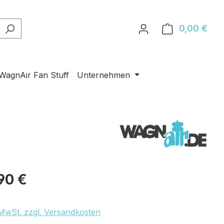
0,00 €
Ware
WagnAir Fan Stuff
Unternehmen
eis:
90 €
. MwSt. zzgl. Versandkosten