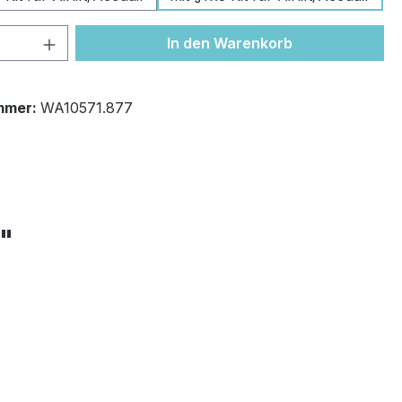
 Anzahl: Gib den gewünschten Wert ein 
In den Warenkorb
mmer:
WA10571.877
+"