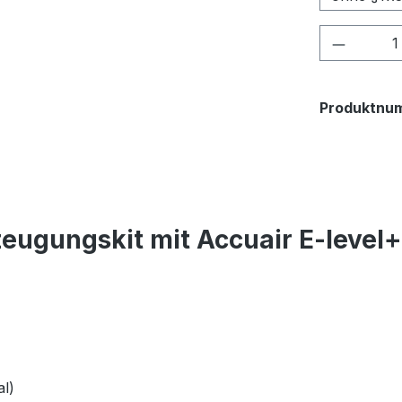
Produkt
Produktnu
eugungskit mit Accuair E-level
l)