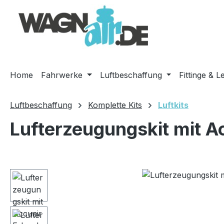
m Hauptinhalt springen
Zur Suche springen
Zur Hauptnavigation springen
Home
Fahrwerke
Luftbeschaffung
Fittinge & L
Luftbeschaffung
Komplette Kits
Luftkits
Lufterzeugungskit mit A
Bildergalerie überspringen