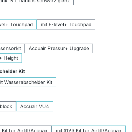
k 19 L nahtlos schwarz glanz
uswählen
vel+ Touchpad
mit E-level+ Touchpad
swählen
sensorkit
Accuair Pressur+ Upgrade
+ Height
auswählen
heider Kit
it Wasserabscheider Kit
wählen
lblock
Accuair VU4
swählen
Kit für Airlift/Accuair
mit §19.3 Kit für Airlift/Accuair