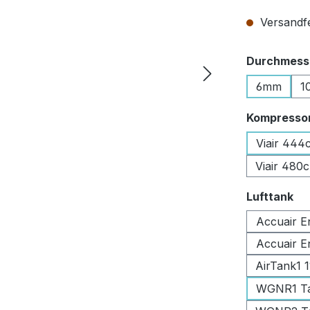
Versandfer
Durchmesse
6mm
1
Kompresso
Viair 444
Viair 480
au
Lufttank
Accuair E
Accuair E
AirTank1 
WGNR1 Tan