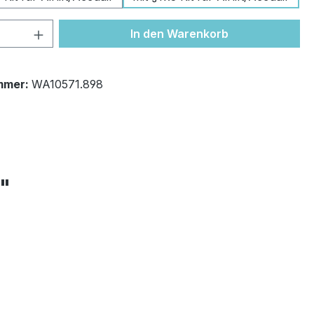
 Anzahl: Gib den gewünschten Wert ein 
In den Warenkorb
mmer:
WA10571.898
+"