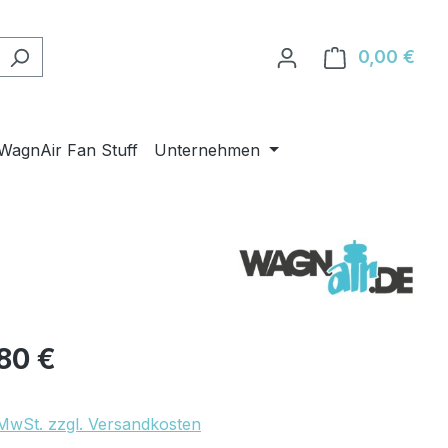
0,00 €
Ware
WagnAir Fan Stuff
Unternehmen
eis:
80 €
. MwSt. zzgl. Versandkosten