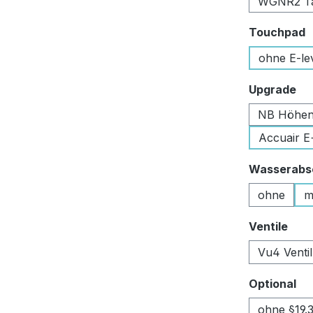
WGNR2 Tan
a
Touchpad
ohne E-le
au
Upgrade
NB Höhen
Accuair E
Wasserabsc
ohne
m
aus
Ventile
Vu4 Venti
au
Optional
ohne §19.3 