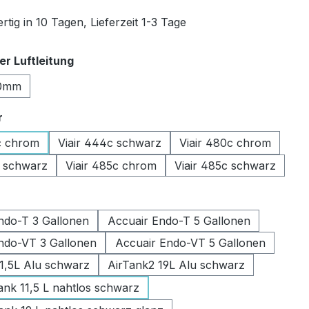
tig in 10 Tagen, Lieferzeit 1-3 Tage
auswählen
r Luftleitung
0mm
auswählen
r
c chrom
Viair 444c schwarz
Viair 480c chrom
c schwarz
Viair 485c chrom
Viair 485c schwarz
swählen
ndo-T 3 Gallonen
Accuair Endo-T 5 Gallonen
ndo-VT 3 Gallonen
Accuair Endo-VT 5 Gallonen
11,5L Alu schwarz
AirTank2 19L Alu schwarz
k 11,5 L nahtlos schwarz