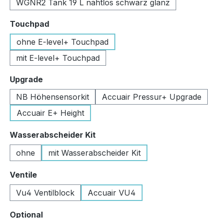
WGNR2 Tank 19 L nahtlos schwarz glanz
auswählen
Touchpad
ohne E-level+ Touchpad
mit E-level+ Touchpad
auswählen
Upgrade
NB Höhensensorkit
Accuair Pressur+ Upgrade
Accuair E+ Height
auswählen
Wasserabscheider Kit
ohne
mit Wasserabscheider Kit
auswählen
Ventile
Vu4 Ventilblock
Accuair VU4
auswählen
Optional