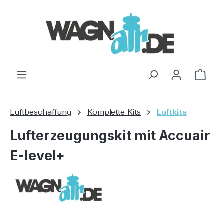
Zum Hauptinhalt springen
Ware
Luftbeschaffung
Komplette Kits
Luftkits
Lufterzeugungskit mit Accuair
E-level+