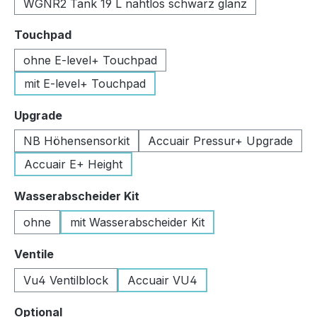
WGNR2 Tank 19 L nahtlos schwarz glanz
auswählen
Touchpad
ohne E-level+ Touchpad
mit E-level+ Touchpad
auswählen
Upgrade
NB Höhensensorkit
Accuair Pressur+ Upgrade
Accuair E+ Height
auswählen
Wasserabscheider Kit
ohne
mit Wasserabscheider Kit
auswählen
Ventile
Vu4 Ventilblock
Accuair VU4
auswählen
Optional