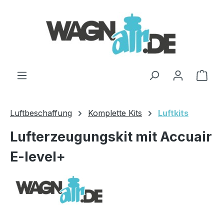
Zum Hauptinhalt springen
Ware
Luftbeschaffung
Komplette Kits
Luftkits
Lufterzeugungskit mit Accuair
E-level+