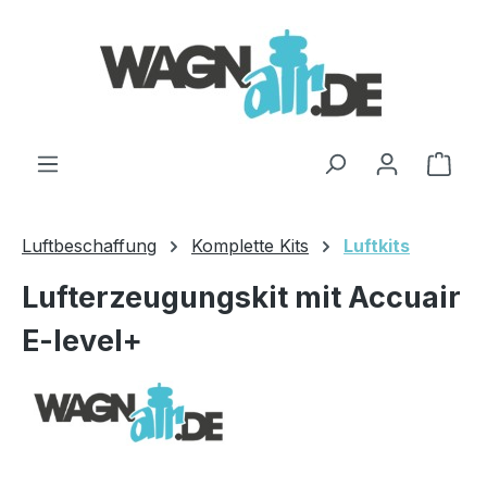
Zum Hauptinhalt springen
Ware
Luftbeschaffung
Komplette Kits
Luftkits
Lufterzeugungskit mit Accuair
E-level+