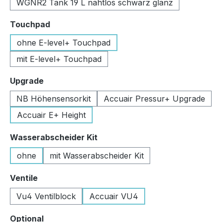
WGNR2 Tank 19 L nahtlos schwarz glanz
auswählen
Touchpad
ohne E-level+ Touchpad
mit E-level+ Touchpad
auswählen
Upgrade
NB Höhensensorkit
Accuair Pressur+ Upgrade
Accuair E+ Height
auswählen
Wasserabscheider Kit
ohne
mit Wasserabscheider Kit
auswählen
Ventile
Vu4 Ventilblock
Accuair VU4
auswählen
Optional