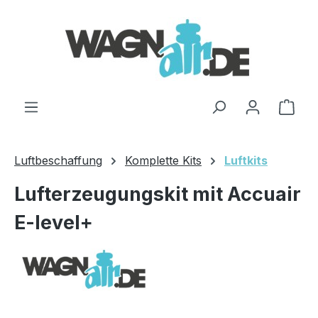
Zum Hauptinhalt springen
Ware
Luftbeschaffung
Komplette Kits
Luftkits
Lufterzeugungskit mit Accuair
E-level+