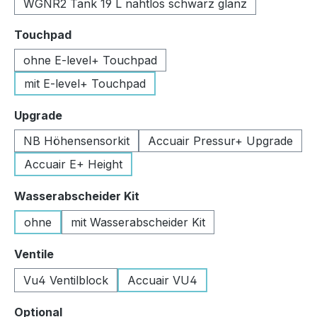
WGNR2 Tank 19 L nahtlos schwarz glanz
auswählen
Touchpad
ohne E-level+ Touchpad
mit E-level+ Touchpad
auswählen
Upgrade
NB Höhensensorkit
Accuair Pressur+ Upgrade
Accuair E+ Height
auswählen
Wasserabscheider Kit
ohne
mit Wasserabscheider Kit
auswählen
Ventile
Vu4 Ventilblock
Accuair VU4
auswählen
Optional