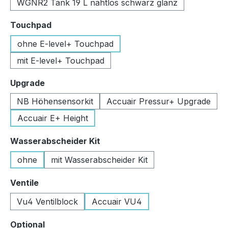
WGNR2 Tank 19 L nahtlos schwarz glanz
auswählen
Touchpad
ohne E-level+ Touchpad
mit E-level+ Touchpad
auswählen
Upgrade
NB Höhensensorkit
Accuair Pressur+ Upgrade
Accuair E+ Height
auswählen
Wasserabscheider Kit
ohne
mit Wasserabscheider Kit
auswählen
Ventile
Vu4 Ventilblock
Accuair VU4
auswählen
Optional