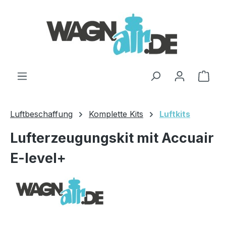
Zum Hauptinhalt springen
Ware
Luftbeschaffung
Komplette Kits
Luftkits
Lufterzeugungskit mit Accuair
E-level+