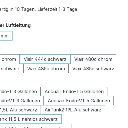
tig in 10 Tagen, Lieferzeit 1-3 Tage
auswählen
r Luftleitung
0mm
auswählen
r
c chrom
Viair 444c schwarz
Viair 480c chrom
c schwarz
Viair 485c chrom
Viair 485c schwarz
swählen
ndo-T 3 Gallonen
Accuair Endo-T 5 Gallonen
ndo-VT 3 Gallonen
Accuair Endo-VT 5 Gallonen
11,5L Alu schwarz
AirTank2 19L Alu schwarz
k 11,5 L nahtlos schwarz