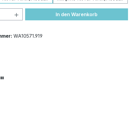
 Anzahl: Gib den gewünschten Wert ein 
In den Warenkorb
mmer:
WA10571.919
+"