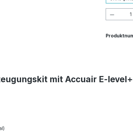
Produkt
Produktnu
eugungskit mit Accuair E-level
l)