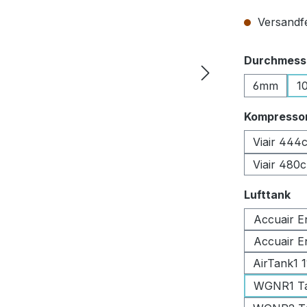
Versandfer
Durchmesse
6mm
1
Kompresso
Viair 444
Viair 480
au
Lufttank
Accuair E
Accuair E
AirTank1 
WGNR1 Tan