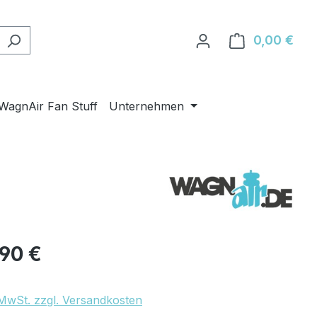
0,00 €
Ware
WagnAir Fan Stuff
Unternehmen
eis:
90 €
. MwSt. zzgl. Versandkosten