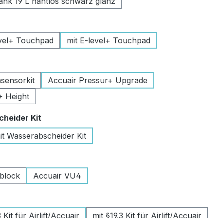
k 19 L nahtlos schwarz glanz
uswählen
vel+ Touchpad
mit E-level+ Touchpad
swählen
sensorkit
Accuair Pressur+ Upgrade
+ Height
auswählen
heider Kit
it Wasserabscheider Kit
wählen
lblock
Accuair VU4
swählen
Kit für Airlift/Accuair
mit §19.3 Kit für Airlift/Accuair