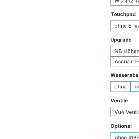
WGNR2 Tan
a
Touchpad
ohne E-le
au
Upgrade
NB Höhen
Accuair E
Wasserabsc
ohne
m
aus
Ventile
Vu4 Venti
au
Optional
ohne §19.3 