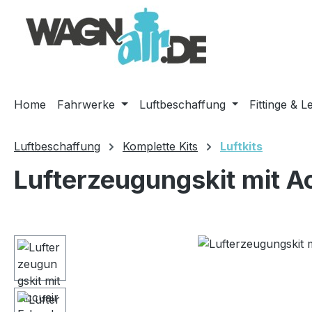
m Hauptinhalt springen
Zur Suche springen
Zur Hauptnavigation springen
Home
Fahrwerke
Luftbeschaffung
Fittinge & L
Luftbeschaffung
Komplette Kits
Luftkits
Lufterzeugungskit mit A
Bildergalerie überspringen