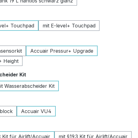
k 19 L nahtlos schwarz glanz
uswählen
vel+ Touchpad
mit E-level+ Touchpad
swählen
sensorkit
Accuair Pressur+ Upgrade
+ Height
auswählen
heider Kit
it Wasserabscheider Kit
wählen
lblock
Accuair VU4
swählen
Kit für Airlift/Accuair
mit §19.3 Kit für Airlift/Accuair