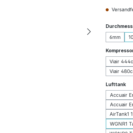
Versandfer
Durchmesse
6mm
1
Kompresso
Viair 444
Viair 480
au
Lufttank
Accuair E
Accuair E
AirTank1 
WGNR1 Tan