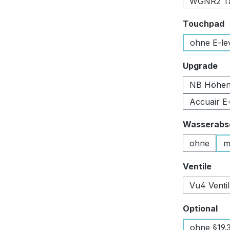
WGNR2 Tan
a
Touchpad
ohne E-le
au
Upgrade
NB Höhen
Accuair E
Wasserabsc
ohne
m
aus
Ventile
Vu4 Venti
au
Optional
ohne §19.3 