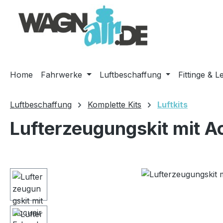
m Hauptinhalt springen
Zur Suche springen
Zur Hauptnavigation springen
Home
Fahrwerke
Luftbeschaffung
Fittinge & L
Luftbeschaffung
Komplette Kits
Luftkits
Lufterzeugungskit mit A
Bildergalerie überspringen