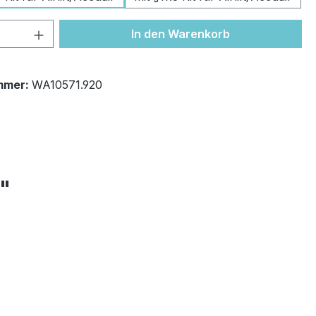
 Anzahl: Gib den gewünschten Wert ein 
In den Warenkorb
mmer:
WA10571.920
+"