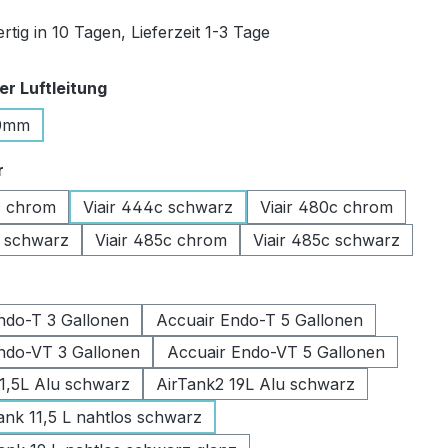
tig in 10 Tagen, Lieferzeit 1-3 Tage
auswählen
r Luftleitung
0mm
auswählen
r
c chrom
Viair 444c schwarz
Viair 480c chrom
c schwarz
Viair 485c chrom
Viair 485c schwarz
swählen
ndo-T 3 Gallonen
Accuair Endo-T 5 Gallonen
ndo-VT 3 Gallonen
Accuair Endo-VT 5 Gallonen
11,5L Alu schwarz
AirTank2 19L Alu schwarz
k 11,5 L nahtlos schwarz