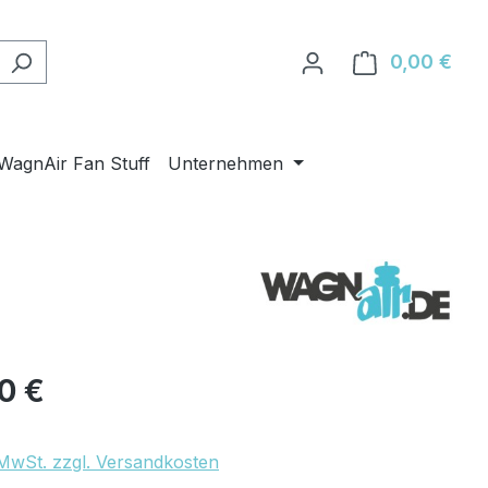
0,00 €
Ware
WagnAir Fan Stuff
Unternehmen
eis:
90 €
. MwSt. zzgl. Versandkosten