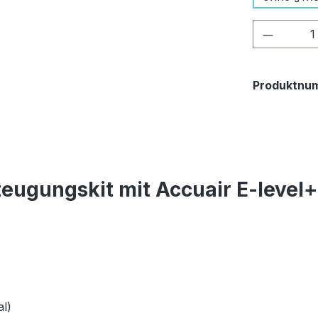
Produkt
Produktnu
eugungskit mit Accuair E-level
l)