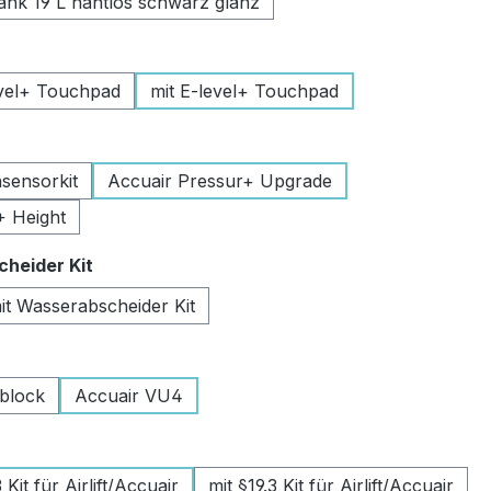
k 19 L nahtlos schwarz glanz
uswählen
vel+ Touchpad
mit E-level+ Touchpad
swählen
sensorkit
Accuair Pressur+ Upgrade
+ Height
auswählen
heider Kit
it Wasserabscheider Kit
wählen
lblock
Accuair VU4
swählen
Kit für Airlift/Accuair
mit §19.3 Kit für Airlift/Accuair