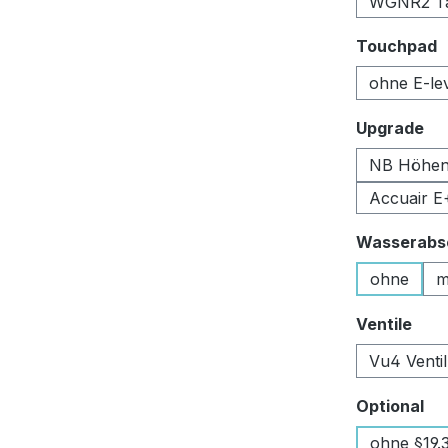
WGNR2 Tan
a
Touchpad
ohne E-le
au
Upgrade
NB Höhen
Accuair E
Wasserabsc
ohne
m
aus
Ventile
Vu4 Venti
au
Optional
ohne §19.3 