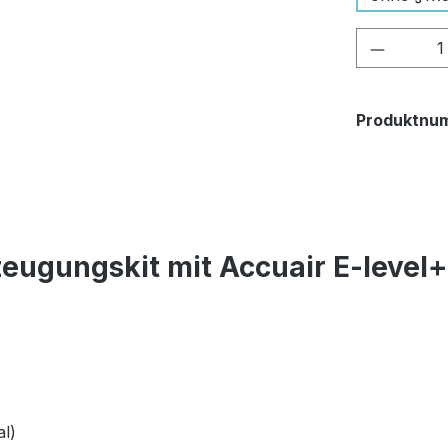
Produkt
Produktnu
eugungskit mit Accuair E-level
l)