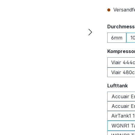
Versandfer
Durchmesse
6mm
1
Kompresso
Viair 444
Viair 480
au
Lufttank
Accuair E
Accuair E
AirTank1 
WGNR1 Tan