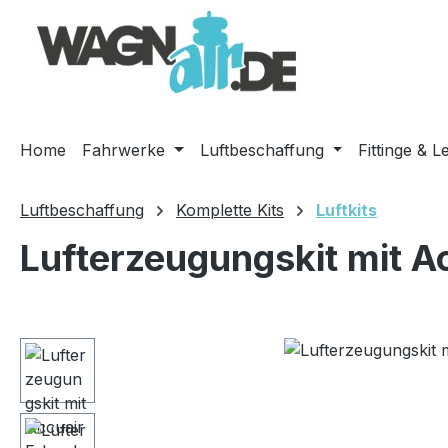
m Hauptinhalt springen
Zur Suche springen
Zur Hauptnavigation springen
Home
Fahrwerke
Luftbeschaffung
Fittinge & L
Luftbeschaffung
Komplette Kits
Luftkits
Lufterzeugungskit mit A
Bildergalerie überspringen