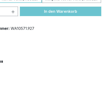
 Anzahl: Gib den gewünschten Wert ein 
In den Warenkorb
mmer:
WA10571.927
+"