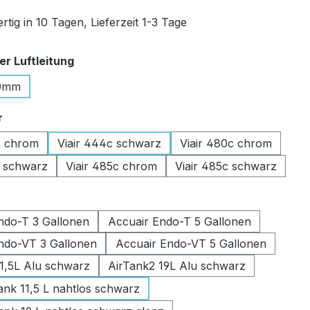
tig in 10 Tagen, Lieferzeit 1-3 Tage
auswählen
r Luftleitung
0mm
auswählen
r
c chrom
Viair 444c schwarz
Viair 480c chrom
c schwarz
Viair 485c chrom
Viair 485c schwarz
swählen
ndo-T 3 Gallonen
Accuair Endo-T 5 Gallonen
ndo-VT 3 Gallonen
Accuair Endo-VT 5 Gallonen
11,5L Alu schwarz
AirTank2 19L Alu schwarz
k 11,5 L nahtlos schwarz