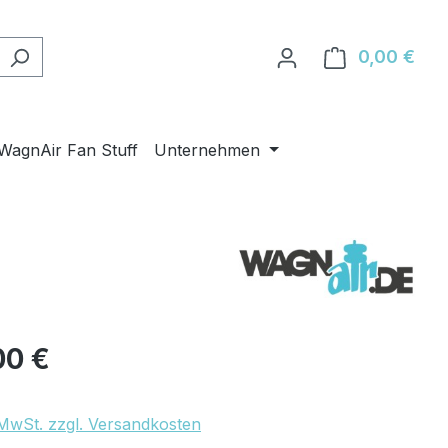
0,00 €
Ware
WagnAir Fan Stuff
Unternehmen
eis:
00 €
. MwSt. zzgl. Versandkosten