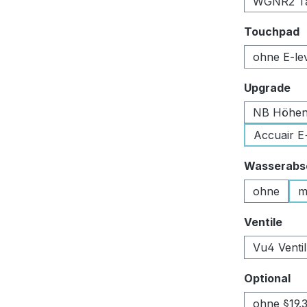
WGNR2 Tan
a
Touchpad
ohne E-le
au
Upgrade
NB Höhen
Accuair E
Wasserabsc
ohne
m
aus
Ventile
Vu4 Venti
au
Optional
ohne §19.3 