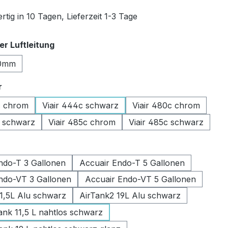
tig in 10 Tagen, Lieferzeit 1-3 Tage
auswählen
r Luftleitung
0mm
auswählen
r
c chrom
Viair 444c schwarz
Viair 480c chrom
c schwarz
Viair 485c chrom
Viair 485c schwarz
swählen
ndo-T 3 Gallonen
Accuair Endo-T 5 Gallonen
ndo-VT 3 Gallonen
Accuair Endo-VT 5 Gallonen
11,5L Alu schwarz
AirTank2 19L Alu schwarz
k 11,5 L nahtlos schwarz