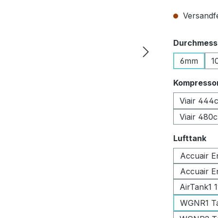
Versandfer
Durchmesse
6mm
1
Kompresso
Viair 444
Viair 480
au
Lufttank
Accuair E
Accuair E
AirTank1 
WGNR1 Tan