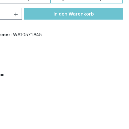
 Anzahl: Gib den gewünschten Wert ein 
In den Warenkorb
mmer:
WA10571.945
+"