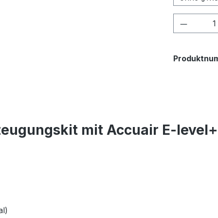
Produkt
Produktnu
eugungskit mit Accuair E-level
l)