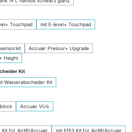
k 19 L nahtlos schwarz glanz
uswählen
vel+ Touchpad
mit E-level+ Touchpad
swählen
sensorkit
Accuair Pressur+ Upgrade
+ Height
auswählen
heider Kit
it Wasserabscheider Kit
wählen
lblock
Accuair VU4
swählen
Kit für Airlift/Accuair
mit §19.3 Kit für Airlift/Accuair