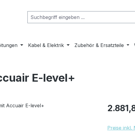
eitungen
Kabel & Elektrik
Zubehör & Ersatzteile
ccuair E-level+
Regulärer Pr
2.881,
Preise inkl