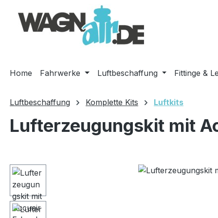
m Hauptinhalt springen
Zur Suche springen
Zur Hauptnavigation springen
Home
Fahrwerke
Luftbeschaffung
Fittinge & L
Luftbeschaffung
Komplette Kits
Luftkits
Lufterzeugungskit mit A
Bildergalerie überspringen