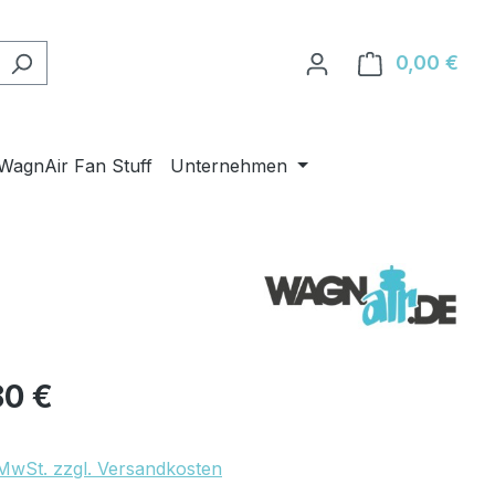
0,00 €
Ware
WagnAir Fan Stuff
Unternehmen
eis:
80 €
. MwSt. zzgl. Versandkosten