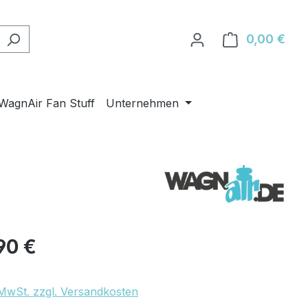
0,00 €
Ware
WagnAir Fan Stuff
Unternehmen
eis:
90 €
. MwSt. zzgl. Versandkosten