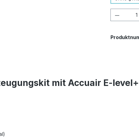
Produkt
Produktnu
eugungskit mit Accuair E-level
l)