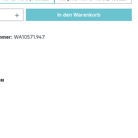
 Anzahl: Gib den gewünschten Wert ein 
In den Warenkorb
mmer:
WA10571.947
+"