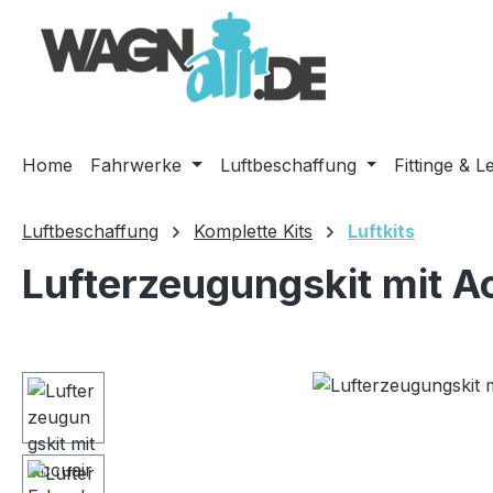
m Hauptinhalt springen
Zur Suche springen
Zur Hauptnavigation springen
Home
Fahrwerke
Luftbeschaffung
Fittinge & L
Luftbeschaffung
Komplette Kits
Luftkits
Lufterzeugungskit mit A
Bildergalerie überspringen