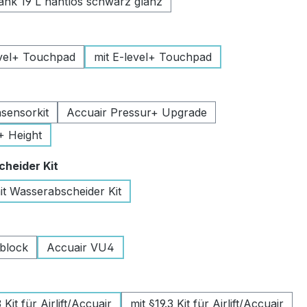
k 19 L nahtlos schwarz glanz
uswählen
vel+ Touchpad
mit E-level+ Touchpad
swählen
sensorkit
Accuair Pressur+ Upgrade
+ Height
auswählen
heider Kit
it Wasserabscheider Kit
wählen
lblock
Accuair VU4
swählen
Kit für Airlift/Accuair
mit §19.3 Kit für Airlift/Accuair