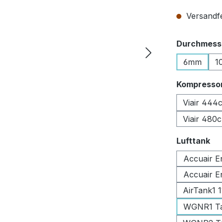
Versandfer
Durchmesse
6mm
1
Kompresso
Viair 444
Viair 480
au
Lufttank
Accuair E
Accuair E
AirTank1 
WGNR1 Tan