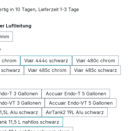
tig in 10 Tagen, Lieferzeit 1-3 Tage
auswählen
r Luftleitung
0mm
auswählen
r
c chrom
Viair 444c schwarz
Viair 480c chrom
c schwarz
Viair 485c chrom
Viair 485c schwarz
swählen
ndo-T 3 Gallonen
Accuair Endo-T 5 Gallonen
ndo-VT 3 Gallonen
Accuair Endo-VT 5 Gallonen
11,5L Alu schwarz
AirTank2 19L Alu schwarz
k 11,5 L nahtlos schwarz