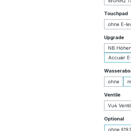
WGNR2 Tan
a
Touchpad
ohne E-le
au
Upgrade
NB Höhen
Accuair E
Wasserabsc
ohne
m
aus
Ventile
Vu4 Venti
au
Optional
ohne §19.3 