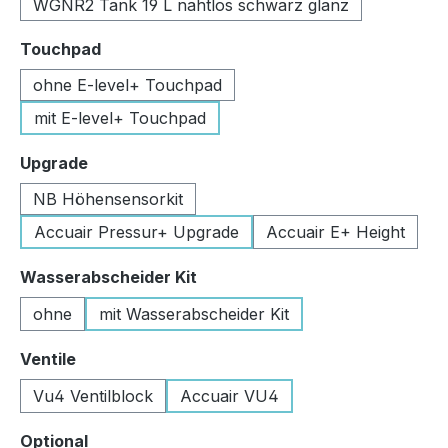
WGNR2 Tank 19 L nahtlos schwarz glanz
auswählen
Touchpad
ohne E-level+ Touchpad
mit E-level+ Touchpad
auswählen
Upgrade
NB Höhensensorkit
Accuair Pressur+ Upgrade
Accuair E+ Height
auswählen
Wasserabscheider Kit
ohne
mit Wasserabscheider Kit
auswählen
Ventile
Vu4 Ventilblock
Accuair VU4
auswählen
Optional