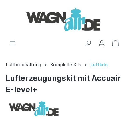
Zum Hauptinhalt springen
Ware
Luftbeschaffung
Komplette Kits
Luftkits
Lufterzeugungskit mit Accuair
E-level+