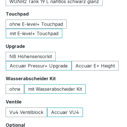
WGNR2 Tank 19 L nahtlos schwarz glanz
auswählen
Touchpad
ohne E-level+ Touchpad
mit E-level+ Touchpad
auswählen
Upgrade
NB Höhensensorkit
Accuair Pressur+ Upgrade
Accuair E+ Height
auswählen
Wasserabscheider Kit
ohne
mit Wasserabscheider Kit
auswählen
Ventile
Vu4 Ventilblock
Accuair VU4
auswählen
Optional