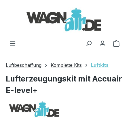
Zum Hauptinhalt springen
Ware
Luftbeschaffung
Komplette Kits
Luftkits
Lufterzeugungskit mit Accuair
E-level+