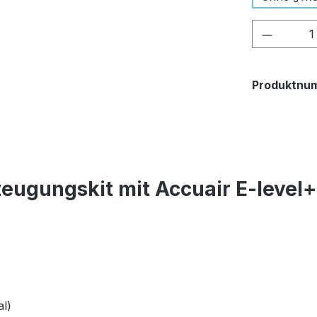
Produkt
Produktnu
eugungskit mit Accuair E-level
l)