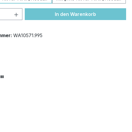
 Anzahl: Gib den gewünschten Wert ein 
In den Warenkorb
mmer:
WA10571.995
+"