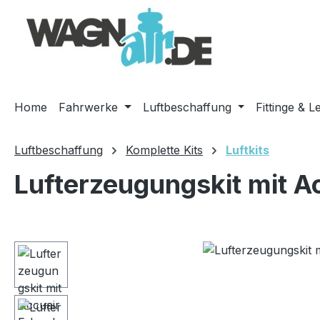
m Hauptinhalt springen
Zur Suche springen
Zur Hauptnavigation springen
Home
Fahrwerke
Luftbeschaffung
Fittinge & L
Luftbeschaffung
Komplette Kits
Luftkits
Lufterzeugungskit mit A
Bildergalerie überspringen