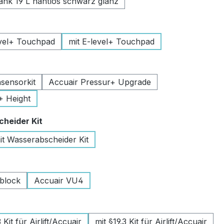
k 19 L nahtlos schwarz glanz
uswählen
vel+ Touchpad
mit E-level+ Touchpad
swählen
sensorkit
Accuair Pressur+ Upgrade
+ Height
auswählen
heider Kit
it Wasserabscheider Kit
wählen
lblock
Accuair VU4
swählen
Kit für Airlift/Accuair
mit §19.3 Kit für Airlift/Accuair