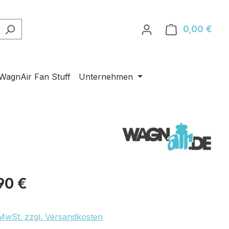
0,00 €
Ware
WagnAir Fan Stuff
Unternehmen
eis:
90 €
. MwSt. zzgl. Versandkosten