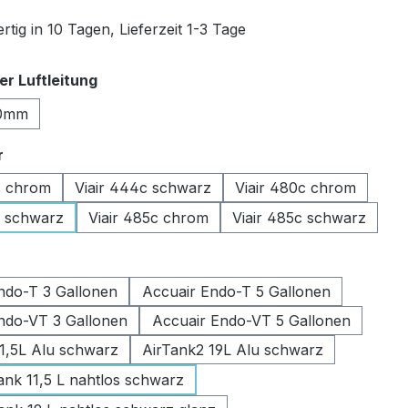
tig in 10 Tagen, Lieferzeit 1-3 Tage
auswählen
r Luftleitung
0mm
auswählen
r
c chrom
Viair 444c schwarz
Viair 480c chrom
c schwarz
Viair 485c chrom
Viair 485c schwarz
swählen
ndo-T 3 Gallonen
Accuair Endo-T 5 Gallonen
ndo-VT 3 Gallonen
Accuair Endo-VT 5 Gallonen
11,5L Alu schwarz
AirTank2 19L Alu schwarz
k 11,5 L nahtlos schwarz