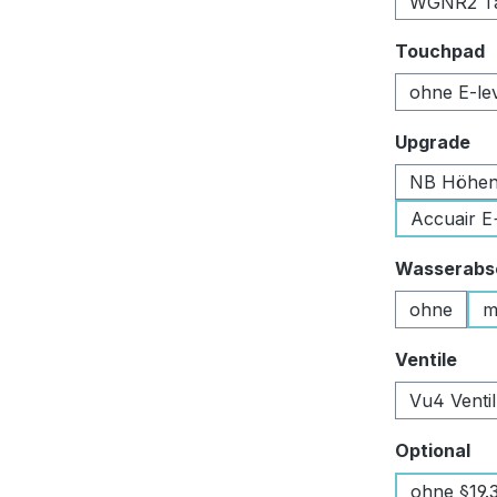
WGNR2 Tan
a
Touchpad
ohne E-le
au
Upgrade
NB Höhen
Accuair E
Wasserabsc
ohne
m
aus
Ventile
Vu4 Venti
au
Optional
ohne §19.3 