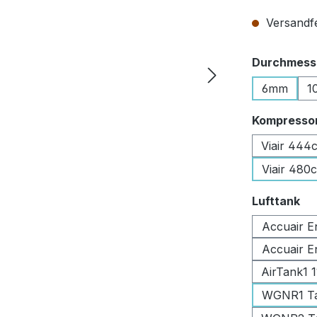
Versandfer
Durchmesse
6mm
1
Kompresso
Viair 444
Viair 480
au
Lufttank
Accuair E
Accuair E
AirTank1 
WGNR1 Tan