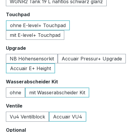
WGNR2 Tank 19 L nahtlos schwarz glanz
auswählen
Touchpad
ohne E-level+ Touchpad
mit E-level+ Touchpad
auswählen
Upgrade
NB Höhensensorkit
Accuair Pressur+ Upgrade
Accuair E+ Height
auswählen
Wasserabscheider Kit
ohne
mit Wasserabscheider Kit
auswählen
Ventile
Vu4 Ventilblock
Accuair VU4
auswählen
Optional