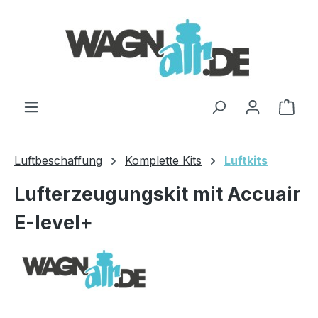
Zum Hauptinhalt springen
Ware
Luftbeschaffung
Komplette Kits
Luftkits
Lufterzeugungskit mit Accuair
E-level+