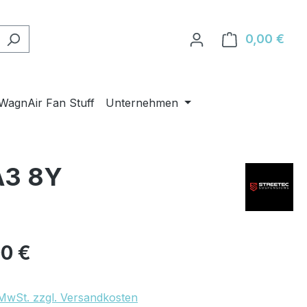
0,00 €
Ware
WagnAir Fan Stuff
Unternehmen
A3 8Y
eis:
00 €
. MwSt. zzgl. Versandkosten