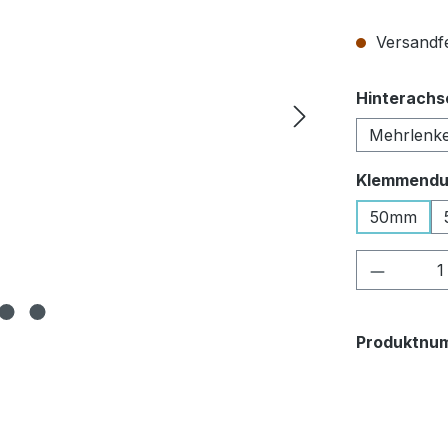
Versandfer
Hinterachs
Mehrlenk
Klemmendu
50mm
Produkt
Produktnu