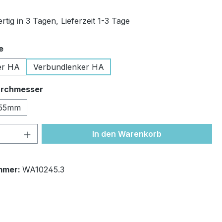
tig in 3 Tagen, Lieferzeit 1-3 Tage
auswählen
e
er HA
Verbundlenker HA
auswählen
rchmesser
55mm
 Anzahl: Gib den gewünschten Wert ein 
In den Warenkorb
mmer:
WA10245.3