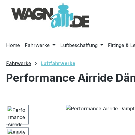
m Hauptinhalt springen
Zur Suche springen
Zur Hauptnavigation springen
Home
Fahrwerke
Luftbeschaffung
Fittinge & L
Fahrwerke
Luftfahrwerke
Performance Airride Däm
Bildergalerie überspringen