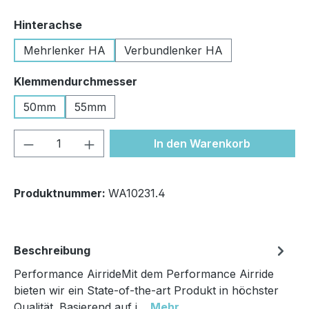
auswählen
Hinterachse
Mehrlenker HA
Verbundlenker HA
auswählen
Klemmendurchmesser
50mm
55mm
Produkt Anzahl: Gib den gewünschten We
In den Warenkorb
Produktnummer:
WA10231.4
Beschreibung
Performance AirrideMit dem Performance Airride
bieten wir ein State-of-the-art Produkt in höchster
Qualität. Basierend auf i…
Mehr