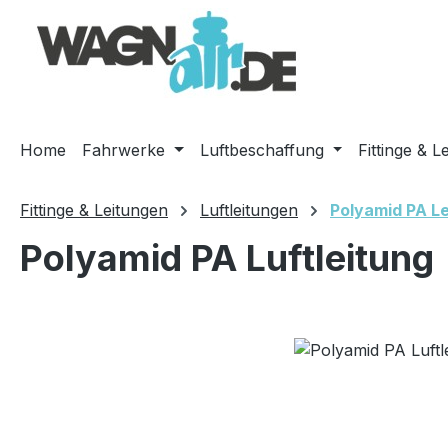
m Hauptinhalt springen
Zur Suche springen
Zur Hauptnavigation springen
Home
Fahrwerke
Luftbeschaffung
Fittinge & L
Fittinge & Leitungen
Luftleitungen
Polyamid PA L
Polyamid PA Luftleitung
Bildergalerie überspringen