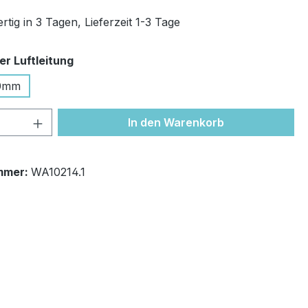
tig in 3 Tagen, Lieferzeit 1-3 Tage
auswählen
r Luftleitung
0mm
 Anzahl: Gib den gewünschten Wert ein 
In den Warenkorb
mmer:
WA10214.1