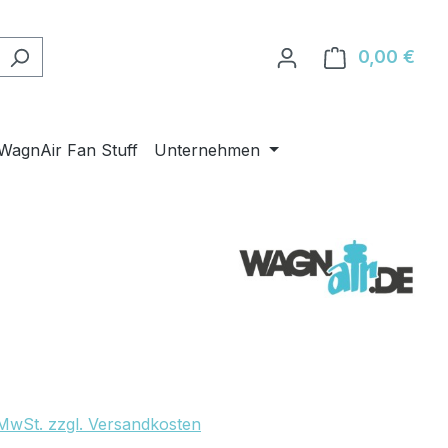
0,00 €
Ware
WagnAir Fan Stuff
Unternehmen
eis:
. MwSt. zzgl. Versandkosten