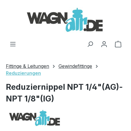
Zum Hauptinhalt springen
Ware
Fittinge & Leitungen
Gewindefittinge
Reduzierungen
Reduziernippel NPT 1/4"(AG)-
NPT 1/8"(IG)