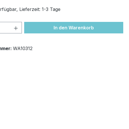
fügbar, Lieferzeit: 1-3 Tage
 Anzahl: Gib den gewünschten Wert ein 
In den Warenkorb
mmer:
WA10312