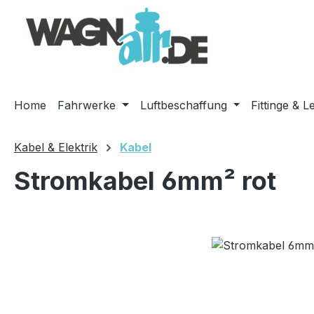
m Hauptinhalt springen
Zur Suche springen
Zur Hauptnavigation springen
Home
Fahrwerke
Luftbeschaffung
Fittinge & L
Kabel & Elektrik
Kabel
Stromkabel 6mm² rot
Bildergalerie überspringen