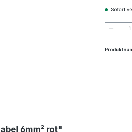
Sofort ver
Produkt
Produktnu
abel 6mm² rot"