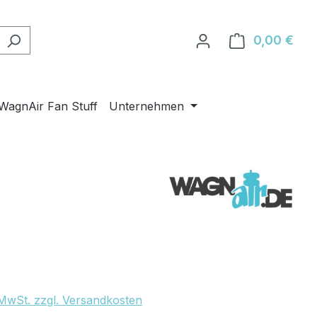
0,00 €
Ware
WagnAir Fan Stuff
Unternehmen
eis:
. MwSt. zzgl. Versandkosten