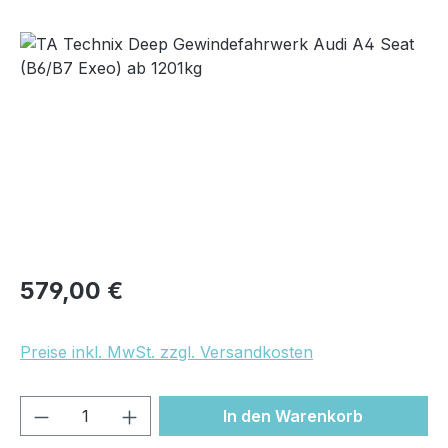
Bildergalerie überspringen
Regulärer Preis:
579,00 €
Preise inkl. MwSt. zzgl. Versandkosten
Produkt Anzahl: Gib den gewünschten We
In den Warenkorb