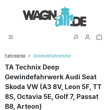
Zum Hauptinhalt springen
Ware
Fahrwerke
Gewindefahrwerke
TA Technix Deep
Gewindefahrwerk Audi Seat
Skoda VW (A3 8V, Leon 5F, TT
8S, Octavia 5E, Golf 7, Passat
B8, Arteon)