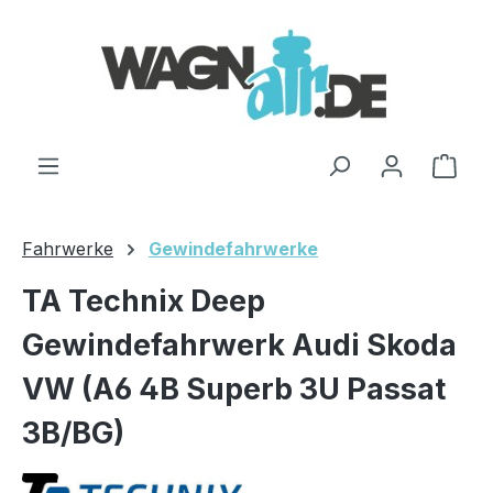
Zum Hauptinhalt springen
Ware
Fahrwerke
Gewindefahrwerke
TA Technix Deep
Gewindefahrwerk Audi Skoda
VW (A6 4B Superb 3U Passat
3B/BG)