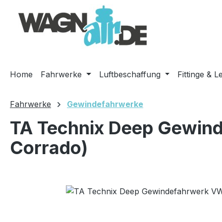
m Hauptinhalt springen
Zur Suche springen
Zur Hauptnavigation springen
Home
Fahrwerke
Luftbeschaffung
Fittinge & L
Fahrwerke
Gewindefahrwerke
TA Technix Deep Gewind
Corrado)
Bildergalerie überspringen