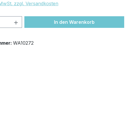
. MwSt. zzgl. Versandkosten
 Anzahl: Gib den gewünschten Wert ein 
In den Warenkorb
mmer:
WA10272