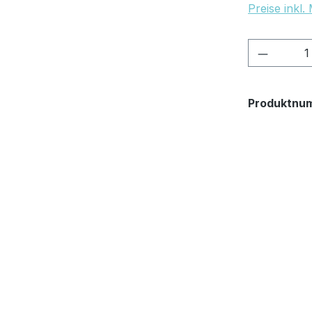
Preise inkl
Produkt
Produktnu