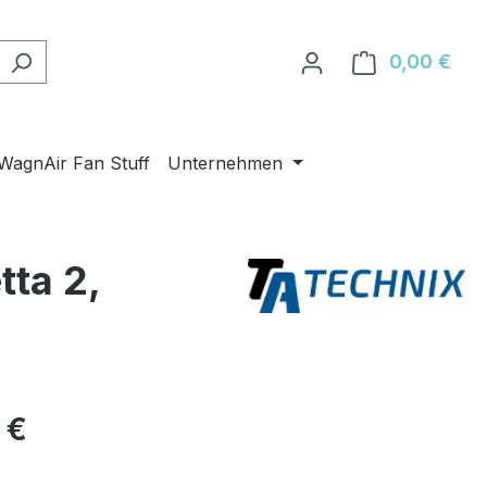
0,00 €
Ware
WagnAir Fan Stuff
Unternehmen
ta 2,
eis:
 €