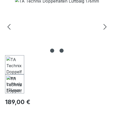
Bildergalerie überspringen
Regulärer Preis:
189,00 €