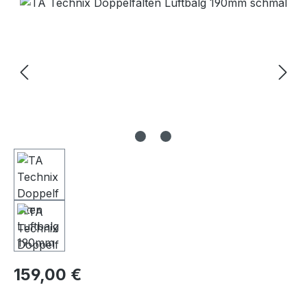
Bildergalerie überspringen
Regulärer Preis:
159,00 €